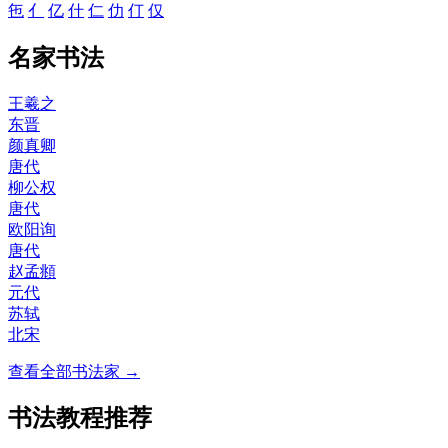
㐌
亻
亿
什
仁
仂
仃
仅
名家书法
王羲之
东晋
颜真卿
唐代
柳公权
唐代
欧阳询
唐代
赵孟頫
元代
苏轼
北宋
查看全部书法家 →
书法教程推荐