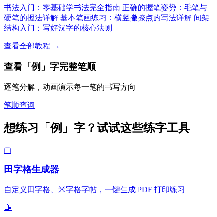
书法入门：零基础学书法完全指南
正确的握笔姿势：毛笔与
硬笔的握法详解
基本笔画练习：横竖撇捺点的写法详解
间架
结构入门：写好汉字的核心法则
查看全部教程 →
查看「例」字完整笔顺
逐笔分解，动画演示每一笔的书写方向
笔顺查询
想练习「例」字？试试这些练字工具
▢
田字格生成器
自定义田字格、米字格字帖，一键生成 PDF 打印练习
📝