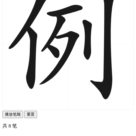
播放笔顺
重置
共 8 笔