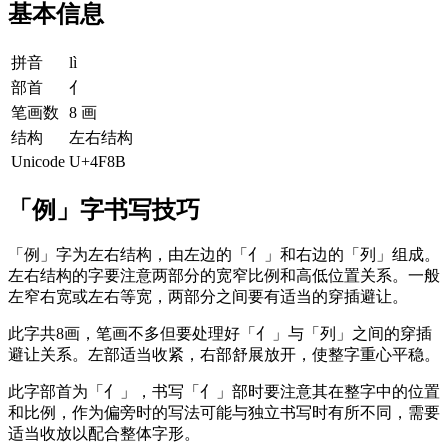
基本信息
拼音
lì
部首
亻
笔画数
8 画
结构
左右结构
Unicode
U+4F8B
「例」字书写技巧
「例」字为左右结构，由左边的「亻」和右边的「列」组成。
左右结构的字要注意两部分的宽窄比例和高低位置关系。一般
左窄右宽或左右等宽，两部分之间要有适当的穿插避让。
此字共8画，笔画不多但要处理好「亻」与「列」之间的穿插
避让关系。左部适当收紧，右部舒展放开，使整字重心平稳。
此字部首为「亻」，书写「亻」部时要注意其在整字中的位置
和比例，作为偏旁时的写法可能与独立书写时有所不同，需要
适当收放以配合整体字形。