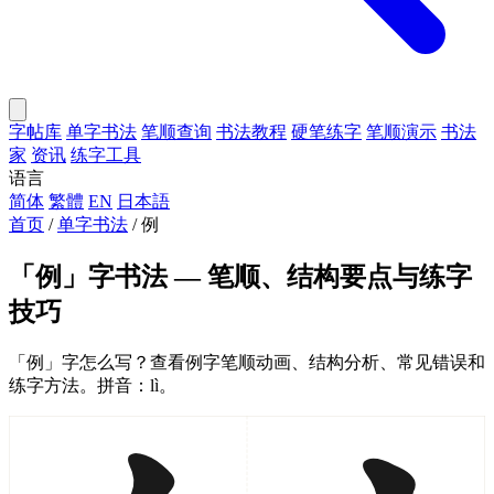
字帖库
单字书法
笔顺查询
书法教程
硬笔练字
笔顺演示
书法
家
资讯
练字工具
语言
简体
繁體
EN
日本語
首页
/
单字书法
/
例
「例」字书法 — 笔顺、结构要点与练字
技巧
「例」字怎么写？查看例字笔顺动画、结构分析、常见错误和
练字方法。拼音：lì。