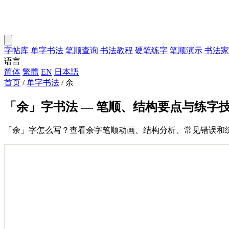
字帖库
单字书法
笔顺查询
书法教程
硬笔练字
笔顺演示
书法家
语言
简体
繁體
EN
日本語
首页
/
单字书法
/
余
「余」字书法 — 笔顺、结构要点与练字
「余」字怎么写？查看余字笔顺动画、结构分析、常见错误和练