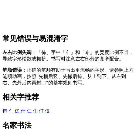
常见错误与易混淆字
左右比例失调
：「佈」字中「亻」和「布」的宽度比例不当，
导致字形松散或拥挤。书写时注意左右部分的宽窄配合。
笔顺错误
：正确的笔顺有助于写出更流畅的字形。请参照上方
笔顺动画，按照"先横后竖、先撇后捺、从上到下、从左到
右、先外后内再封口"的基本规则书写。
相关字推荐
㐌
亻
亿
什
仁
仂
仃
仅
名家书法