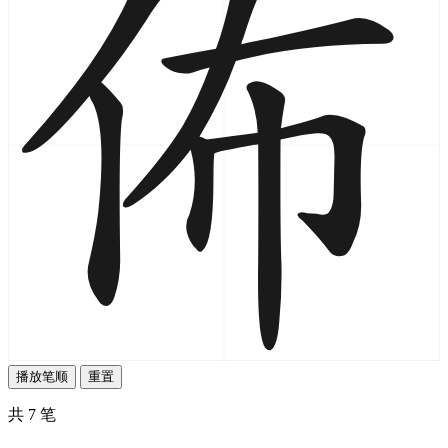
播放笔顺
重置
共 7 笔