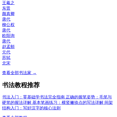
王羲之
东晋
颜真卿
唐代
柳公权
唐代
欧阳询
唐代
赵孟頫
元代
苏轼
北宋
查看全部书法家 →
书法教程推荐
书法入门：零基础学书法完全指南
正确的握笔姿势：毛笔与
硬笔的握法详解
基本笔画练习：横竖撇捺点的写法详解
间架
结构入门：写好汉字的核心法则