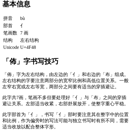
基本信息
拼音
bù
部首
亻
笔画数
7 画
结构
左右结构
Unicode
U+4F48
「佈」字书写技巧
「佈」字为左右结构，由左边的「亻」和右边的「布」组成。
左右结构的字要注意两部分的宽窄比例和高低位置关系。一般
左窄右宽或左右等宽，两部分之间要有适当的穿插避让。
此字共7画，笔画不多但要处理好「亻」与「布」之间的穿插
避让关系。左部适当收紧，右部舒展放开，使整字重心平稳。
此字部首为「亻」，书写「亻」部时要注意其在整字中的位置
和比例，作为偏旁时的写法可能与独立书写时有所不同，需要
适当收放以配合整体字形。