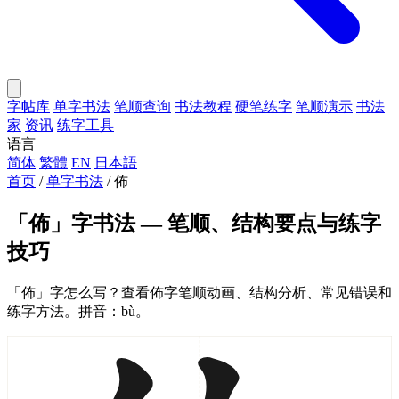
字帖库
单字书法
笔顺查询
书法教程
硬笔练字
笔顺演示
书法
家
资讯
练字工具
语言
简体
繁體
EN
日本語
首页
/
单字书法
/
佈
「佈」字书法 — 笔顺、结构要点与练字
技巧
「佈」字怎么写？查看佈字笔顺动画、结构分析、常见错误和
练字方法。拼音：bù。