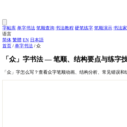
字帖库
单字书法
笔顺查询
书法教程
硬笔练字
笔顺演示
书法家
语言
简体
繁體
EN
日本語
首页
/
单字书法
/
众
「众」字书法 — 笔顺、结构要点与练字
「众」字怎么写？查看众字笔顺动画、结构分析、常见错误和练字