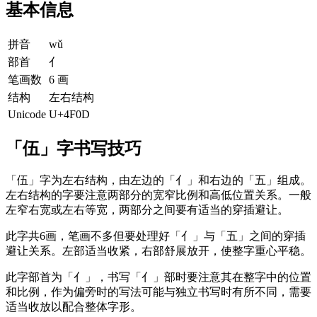
基本信息
拼音
wǔ
部首
亻
笔画数
6 画
结构
左右结构
Unicode
U+4F0D
「伍」字书写技巧
「伍」字为左右结构，由左边的「亻」和右边的「五」组成。
左右结构的字要注意两部分的宽窄比例和高低位置关系。一般
左窄右宽或左右等宽，两部分之间要有适当的穿插避让。
此字共6画，笔画不多但要处理好「亻」与「五」之间的穿插
避让关系。左部适当收紧，右部舒展放开，使整字重心平稳。
此字部首为「亻」，书写「亻」部时要注意其在整字中的位置
和比例，作为偏旁时的写法可能与独立书写时有所不同，需要
适当收放以配合整体字形。