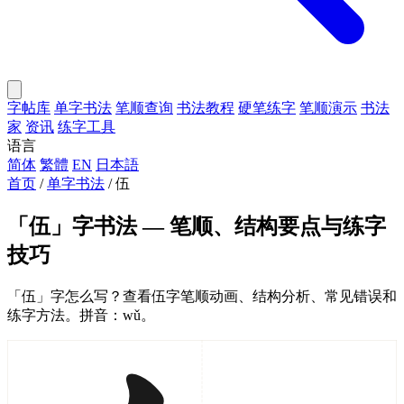
字帖库
单字书法
笔顺查询
书法教程
硬笔练字
笔顺演示
书法
家
资讯
练字工具
语言
简体
繁體
EN
日本語
首页
/
单字书法
/
伍
「伍」字书法 — 笔顺、结构要点与练字
技巧
「伍」字怎么写？查看伍字笔顺动画、结构分析、常见错误和
练字方法。拼音：wǔ。