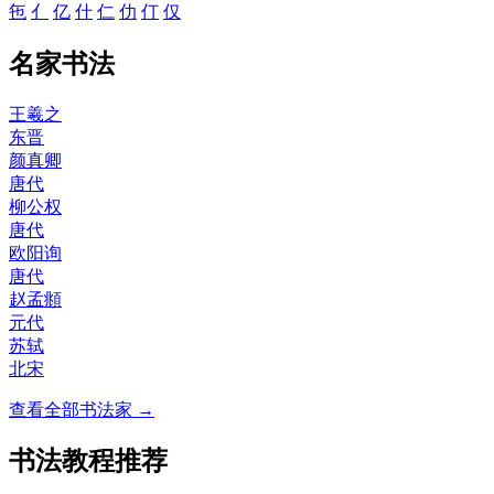
㐌
亻
亿
什
仁
仂
仃
仅
名家书法
王羲之
东晋
颜真卿
唐代
柳公权
唐代
欧阳询
唐代
赵孟頫
元代
苏轼
北宋
查看全部书法家 →
书法教程推荐