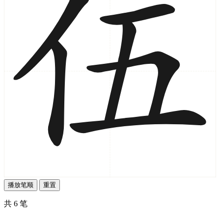
播放笔顺
重置
共 6 笔