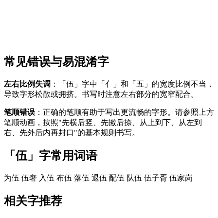
常见错误与易混淆字
左右比例失调
：「伍」字中「亻」和「五」的宽度比例不当，
导致字形松散或拥挤。书写时注意左右部分的宽窄配合。
笔顺错误
：正确的笔顺有助于写出更流畅的字形。请参照上方
笔顺动画，按照"先横后竖、先撇后捺、从上到下、从左到
右、先外后内再封口"的基本规则书写。
「伍」字常用词语
为伍
伍奢
入伍
布伍
落伍
退伍
配伍
队伍
伍子胥
伍家岗
相关字推荐