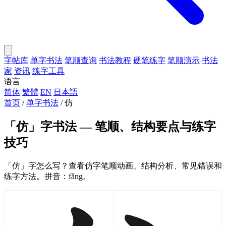
字帖库
单字书法
笔顺查询
书法教程
硬笔练字
笔顺演示
书法
家
资讯
练字工具
语言
简体
繁體
EN
日本語
首页
/
单字书法
/
仿
「仿」字书法 — 笔顺、结构要点与练字
技巧
「仿」字怎么写？查看仿字笔顺动画、结构分析、常见错误和
练字方法。拼音：fǎng。