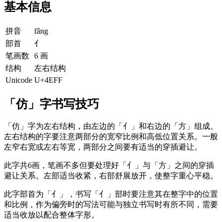
基本信息
拼音
fǎng
部首
亻
笔画数
6 画
结构
左右结构
Unicode
U+4EFF
「仿」字书写技巧
「仿」字为左右结构，由左边的「亻」和右边的「方」组成。
左右结构的字要注意两部分的宽窄比例和高低位置关系。一般
左窄右宽或左右等宽，两部分之间要有适当的穿插避让。
此字共6画，笔画不多但要处理好「亻」与「方」之间的穿插
避让关系。左部适当收紧，右部舒展放开，使整字重心平稳。
此字部首为「亻」，书写「亻」部时要注意其在整字中的位置
和比例，作为偏旁时的写法可能与独立书写时有所不同，需要
适当收放以配合整体字形。