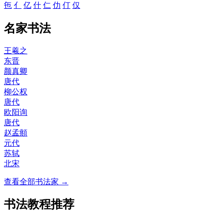
㐌
亻
亿
什
仁
仂
仃
仅
名家书法
王羲之
东晋
颜真卿
唐代
柳公权
唐代
欧阳询
唐代
赵孟頫
元代
苏轼
北宋
查看全部书法家 →
书法教程推荐