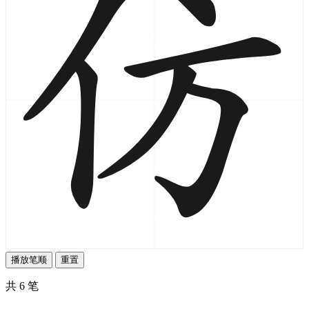
播放笔顺
重置
共 6 笔