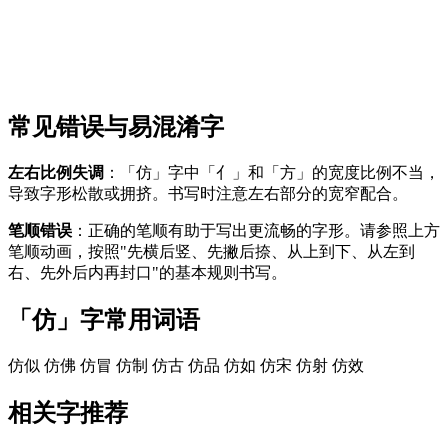
常见错误与易混淆字
左右比例失调
：「仿」字中「亻」和「方」的宽度比例不当，
导致字形松散或拥挤。书写时注意左右部分的宽窄配合。
笔顺错误
：正确的笔顺有助于写出更流畅的字形。请参照上方
笔顺动画，按照"先横后竖、先撇后捺、从上到下、从左到
右、先外后内再封口"的基本规则书写。
「仿」字常用词语
仿似
仿佛
仿冒
仿制
仿古
仿品
仿如
仿宋
仿射
仿效
相关字推荐