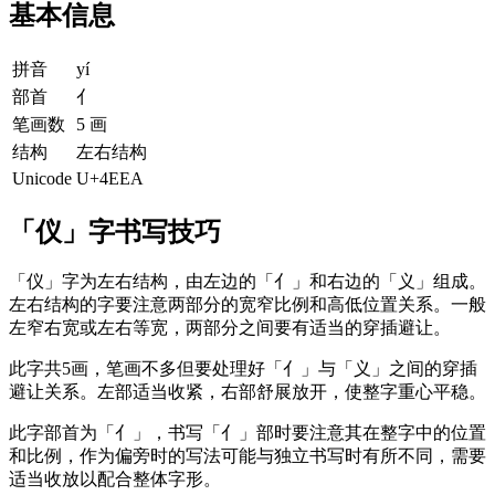
基本信息
拼音
yí
部首
亻
笔画数
5 画
结构
左右结构
Unicode
U+4EEA
「仪」字书写技巧
「仪」字为左右结构，由左边的「亻」和右边的「义」组成。
左右结构的字要注意两部分的宽窄比例和高低位置关系。一般
左窄右宽或左右等宽，两部分之间要有适当的穿插避让。
此字共5画，笔画不多但要处理好「亻」与「义」之间的穿插
避让关系。左部适当收紧，右部舒展放开，使整字重心平稳。
此字部首为「亻」，书写「亻」部时要注意其在整字中的位置
和比例，作为偏旁时的写法可能与独立书写时有所不同，需要
适当收放以配合整体字形。