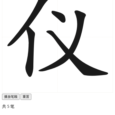
播放笔顺
重置
共 5 笔