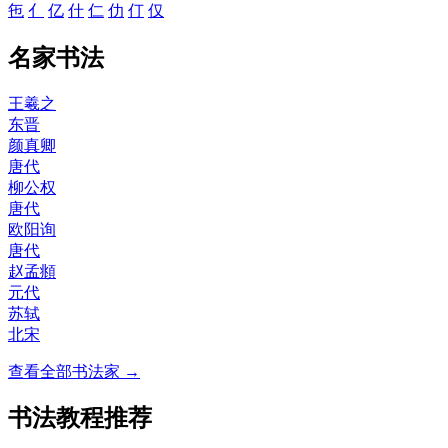
㐌
亻
亿
什
仁
仂
仃
仅
名家书法
王羲之
东晋
颜真卿
唐代
柳公权
唐代
欧阳询
唐代
赵孟頫
元代
苏轼
北宋
查看全部书法家 →
书法教程推荐