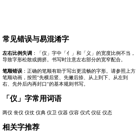
常见错误与易混淆字
左右比例失调
：「仪」字中「亻」和「义」的宽度比例不当，
导致字形松散或拥挤。书写时注意左右部分的宽窄配合。
笔顺错误
：正确的笔顺有助于写出更流畅的字形。请参照上方
笔顺动画，按照"先横后竖、先撇后捺、从上到下、从左到
右、先外后内再封口"的基本规则书写。
「仪」字常用词语
两仪
丧仪
仪仗
仪典
仪卫
仪器
仪容
仪式
仪征
仪态
相关字推荐