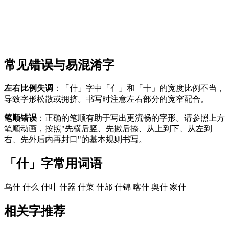
常见错误与易混淆字
左右比例失调
：「什」字中「亻」和「十」的宽度比例不当，
导致字形松散或拥挤。书写时注意左右部分的宽窄配合。
笔顺错误
：正确的笔顺有助于写出更流畅的字形。请参照上方
笔顺动画，按照"先横后竖、先撇后捺、从上到下、从左到
右、先外后内再封口"的基本规则书写。
「什」字常用词语
乌什
什么
什叶
什器
什菜
什邡
什锦
喀什
奥什
家什
相关字推荐