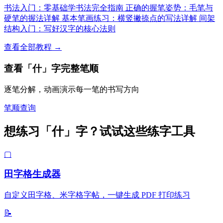
书法入门：零基础学书法完全指南
正确的握笔姿势：毛笔与
硬笔的握法详解
基本笔画练习：横竖撇捺点的写法详解
间架
结构入门：写好汉字的核心法则
查看全部教程 →
查看「什」字完整笔顺
逐笔分解，动画演示每一笔的书写方向
笔顺查询
想练习「什」字？试试这些练字工具
▢
田字格生成器
自定义田字格、米字格字帖，一键生成 PDF 打印练习
📝