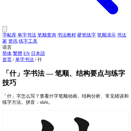
字帖库
单字书法
笔顺查询
书法教程
硬笔练字
笔顺演示
书法
家
资讯
练字工具
语言
简体
繁體
EN
日本語
首页
/
单字书法
/
什
「什」字书法 — 笔顺、结构要点与练字
技巧
「什」字怎么写？查看什字笔顺动画、结构分析、常见错误和
练字方法。拼音：shén。