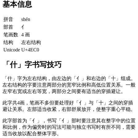
基本信息
拼音
shén
部首
亻
笔画数
4 画
结构
左右结构
Unicode
U+4EC0
「什」字书写技巧
「什」字为左右结构，由左边的「亻」和右边的「十」组成。
左右结构的字要注意两部分的宽窄比例和高低位置关系。一般
左窄右宽或左右等宽，两部分之间要有适当的穿插避让。
此字共4画，笔画不多但要处理好「亻」与「十」之间的穿插
避让关系。左部适当收紧，右部舒展放开，使整字重心平稳。
此字部首为「亻」，书写「亻」部时要注意其在整字中的位置
和比例，作为偏旁时的写法可能与独立书写时有所不同，需要
适当收放以配合整体字形。