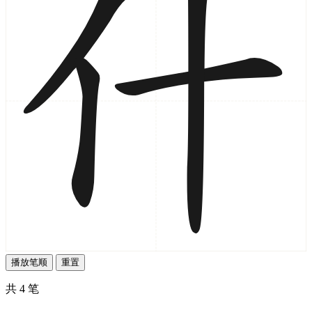
播放笔顺
重置
共 4 笔