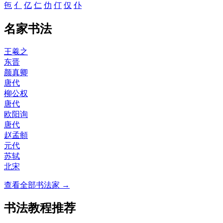
㐌
亻
亿
仁
仂
仃
仅
仆
名家书法
王羲之
东晋
颜真卿
唐代
柳公权
唐代
欧阳询
唐代
赵孟頫
元代
苏轼
北宋
查看全部书法家 →
书法教程推荐