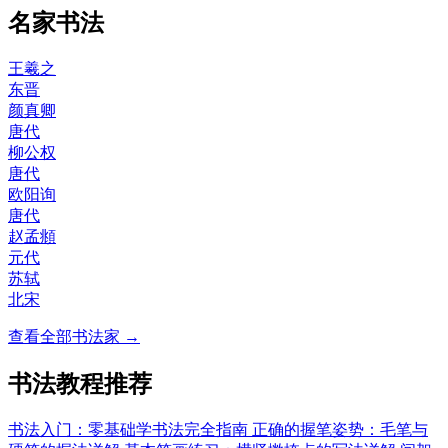
名家书法
王羲之
东晋
颜真卿
唐代
柳公权
唐代
欧阳询
唐代
赵孟頫
元代
苏轼
北宋
查看全部书法家 →
书法教程推荐
书法入门：零基础学书法完全指南
正确的握笔姿势：毛笔与