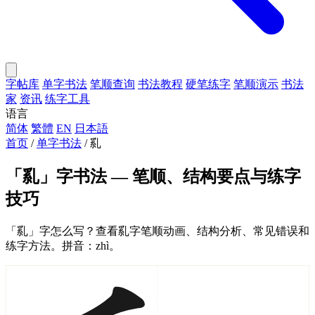
字帖库
单字书法
笔顺查询
书法教程
硬笔练字
笔顺演示
书法
家
资讯
练字工具
语言
简体
繁體
EN
日本語
首页
/
单字书法
/
乿
「乿」字书法 — 笔顺、结构要点与练字
技巧
「乿」字怎么写？查看乿字笔顺动画、结构分析、常见错误和
练字方法。拼音：zhì。