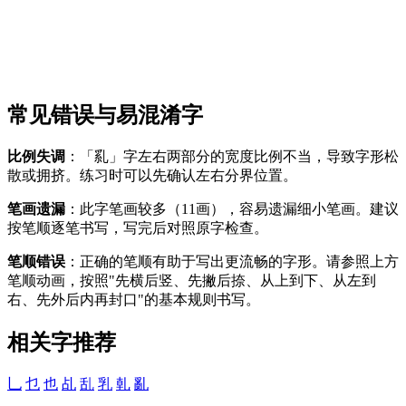
常见错误与易混淆字
比例失调
：「乿」字左右两部分的宽度比例不当，导致字形松
散或拥挤。练习时可以先确认左右分界位置。
笔画遗漏
：此字笔画较多（11画），容易遗漏细小笔画。建议
按笔顺逐笔书写，写完后对照原字检查。
笔顺错误
：正确的笔顺有助于写出更流畅的字形。请参照上方
笔顺动画，按照"先横后竖、先撇后捺、从上到下、从左到
右、先外后内再封口"的基本规则书写。
相关字推荐
乚
乜
也
乩
乱
乳
乹
亂