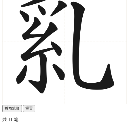
播放笔顺
重置
共 11 笔