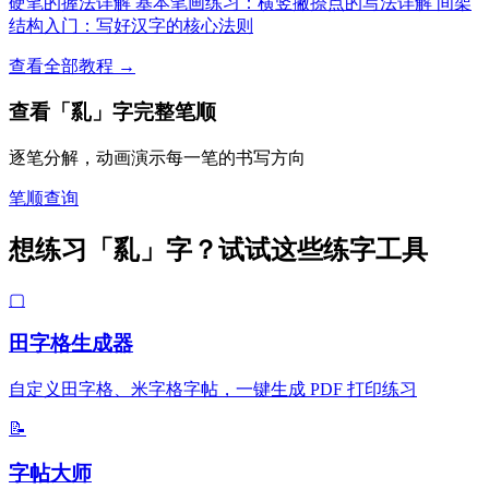
硬笔的握法详解
基本笔画练习：横竖撇捺点的写法详解
间架
结构入门：写好汉字的核心法则
查看全部教程 →
查看「乿」字完整笔顺
逐笔分解，动画演示每一笔的书写方向
笔顺查询
想练习「乿」字？试试这些练字工具
▢
田字格生成器
自定义田字格、米字格字帖，一键生成 PDF 打印练习
📝
字帖大师