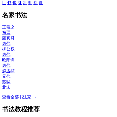
乚
乜
也
乩
乱
乹
乿
亂
名家书法
王羲之
东晋
颜真卿
唐代
柳公权
唐代
欧阳询
唐代
赵孟頫
元代
苏轼
北宋
查看全部书法家 →
书法教程推荐