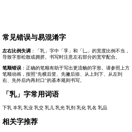
常见错误与易混淆字
左右比例失调
：「乳」字中「孚」和「乚」的宽度比例不当，
导致字形松散或拥挤。书写时注意左右部分的宽窄配合。
笔顺错误
：正确的笔顺有助于写出更流畅的字形。请参照上方
笔顺动画，按照"先横后竖、先撇后捺、从上到下、从左到
右、先外后内再封口"的基本规则书写。
「乳」字常用词语
下乳
丰乳
乳业
乳交
乳儿
乳光
乳剂
乳化
乳名
乳品
相关字推荐