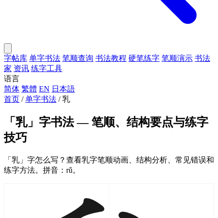
字帖库
单字书法
笔顺查询
书法教程
硬笔练字
笔顺演示
书法
家
资讯
练字工具
语言
简体
繁體
EN
日本語
首页
/
单字书法
/
乳
「乳」字书法 — 笔顺、结构要点与练字
技巧
「乳」字怎么写？查看乳字笔顺动画、结构分析、常见错误和
练字方法。拼音：rǔ。