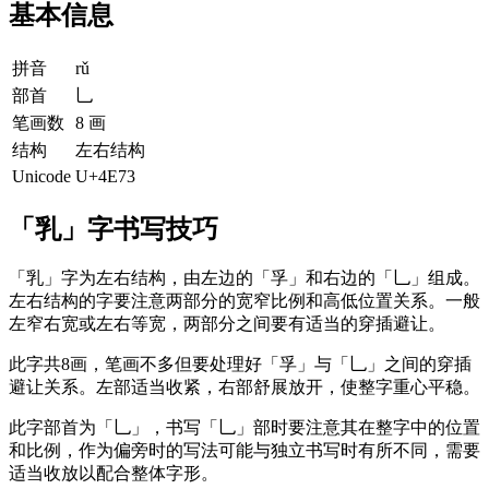
基本信息
拼音
rǔ
部首
乚
笔画数
8 画
结构
左右结构
Unicode
U+4E73
「乳」字书写技巧
「乳」字为左右结构，由左边的「孚」和右边的「乚」组成。
左右结构的字要注意两部分的宽窄比例和高低位置关系。一般
左窄右宽或左右等宽，两部分之间要有适当的穿插避让。
此字共8画，笔画不多但要处理好「孚」与「乚」之间的穿插
避让关系。左部适当收紧，右部舒展放开，使整字重心平稳。
此字部首为「乚」，书写「乚」部时要注意其在整字中的位置
和比例，作为偏旁时的写法可能与独立书写时有所不同，需要
适当收放以配合整体字形。