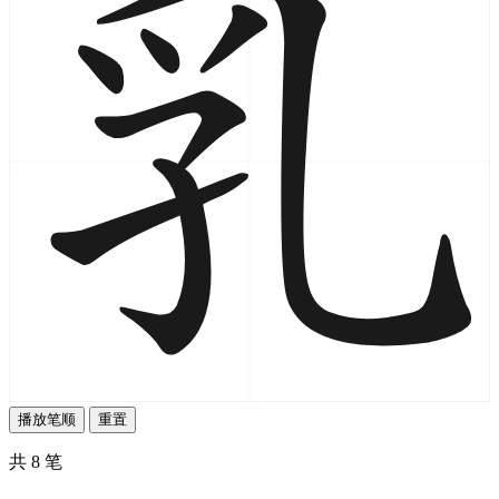
播放笔顺
重置
共 8 笔