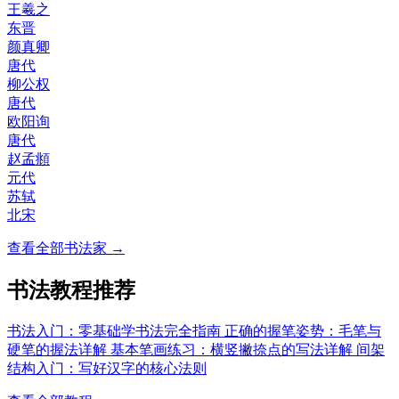
王羲之
东晋
颜真卿
唐代
柳公权
唐代
欧阳询
唐代
赵孟頫
元代
苏轼
北宋
查看全部书法家 →
书法教程推荐
书法入门：零基础学书法完全指南
正确的握笔姿势：毛笔与
硬笔的握法详解
基本笔画练习：横竖撇捺点的写法详解
间架
结构入门：写好汉字的核心法则