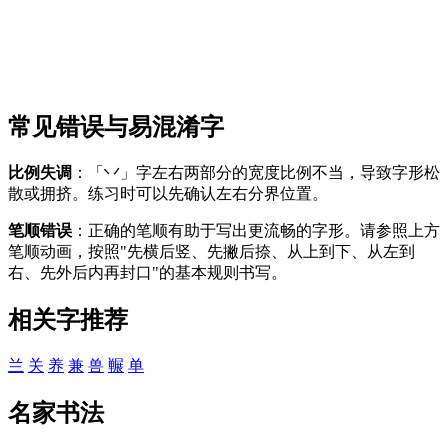
常见错误与易混淆字
比例失调
：「丷」字左右两部分的宽度比例不当，导致字形松
散或拥挤。练习时可以先确认左右分界位置。
笔顺错误
：正确的笔顺有助于写出更流畅的字形。请参照上方
笔顺动画，按照"先横后竖、先撇后捺、从上到下、从左到
右、先外后内再封口"的基本规则书写。
相关字推荐
兰
关
养
兼
兽
冁
单
名家书法