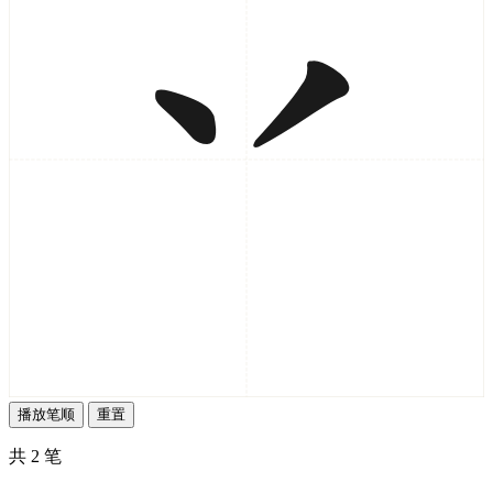
播放笔顺
重置
共 2 笔