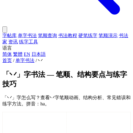
字帖库
单字书法
笔顺查询
书法教程
硬笔练字
笔顺演示
书法
家
资讯
练字工具
语言
简体
繁體
EN
日本語
首页
/
单字书法
/
丷
「丷」字书法 — 笔顺、结构要点与练字
技巧
「丷」字怎么写？查看丷字笔顺动画、结构分析、常见错误和
练字方法。拼音：ha。