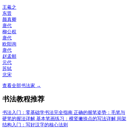
王羲之
东晋
颜真卿
唐代
柳公权
唐代
欧阳询
唐代
赵孟頫
元代
苏轼
北宋
查看全部书法家 →
书法教程推荐
书法入门：零基础学书法完全指南
正确的握笔姿势：毛笔与
硬笔的握法详解
基本笔画练习：横竖撇捺点的写法详解
间架
结构入门：写好汉字的核心法则