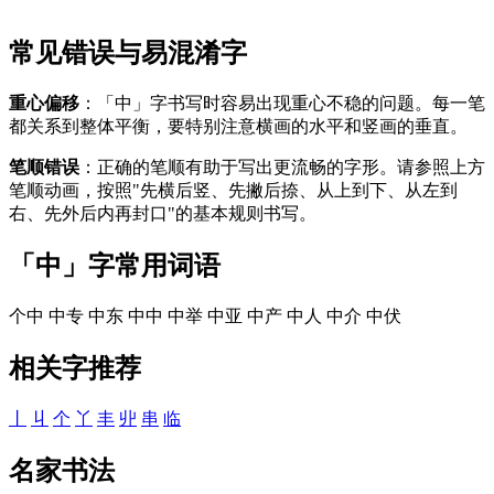
常见错误与易混淆字
重心偏移
：「中」字书写时容易出现重心不稳的问题。每一笔
都关系到整体平衡，要特别注意横画的水平和竖画的垂直。
笔顺错误
：正确的笔顺有助于写出更流畅的字形。请参照上方
笔顺动画，按照"先横后竖、先撇后捺、从上到下、从左到
右、先外后内再封口"的基本规则书写。
「中」字常用词语
个中
中专
中东
中中
中举
中亚
中产
中人
中介
中伏
相关字推荐
丨
丩
个
丫
丰
丱
串
临
名家书法