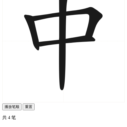
播放笔顺
重置
共 4 笔