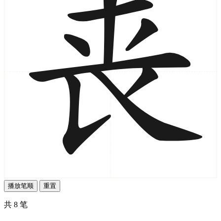
播放笔顺
重置
共 8 笔