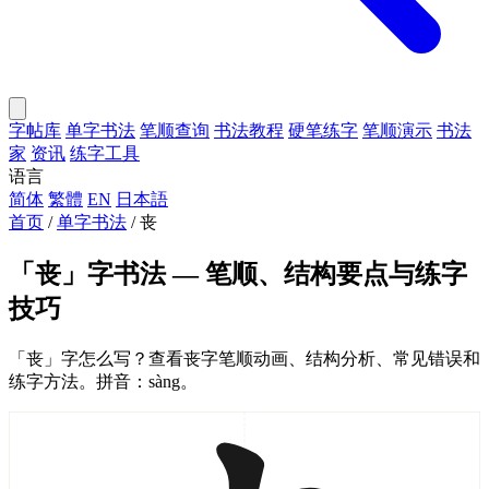
字帖库
单字书法
笔顺查询
书法教程
硬笔练字
笔顺演示
书法
家
资讯
练字工具
语言
简体
繁體
EN
日本語
首页
/
单字书法
/
丧
「丧」字书法 — 笔顺、结构要点与练字
技巧
「丧」字怎么写？查看丧字笔顺动画、结构分析、常见错误和
练字方法。拼音：sàng。