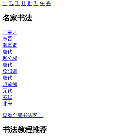
十
卂
千
卄
卅
升
午
卉
名家书法
王羲之
东晋
颜真卿
唐代
柳公权
唐代
欧阳询
唐代
赵孟頫
元代
苏轼
北宋
查看全部书法家 →
书法教程推荐