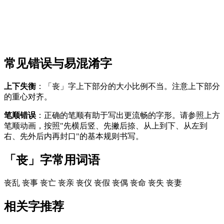
常见错误与易混淆字
上下失衡
：「丧」字上下部分的大小比例不当。注意上下部分
的重心对齐。
笔顺错误
：正确的笔顺有助于写出更流畅的字形。请参照上方
笔顺动画，按照"先横后竖、先撇后捺、从上到下、从左到
右、先外后内再封口"的基本规则书写。
「丧」字常用词语
丧乱
丧事
丧亡
丧亲
丧仪
丧假
丧偶
丧命
丧失
丧妻
相关字推荐