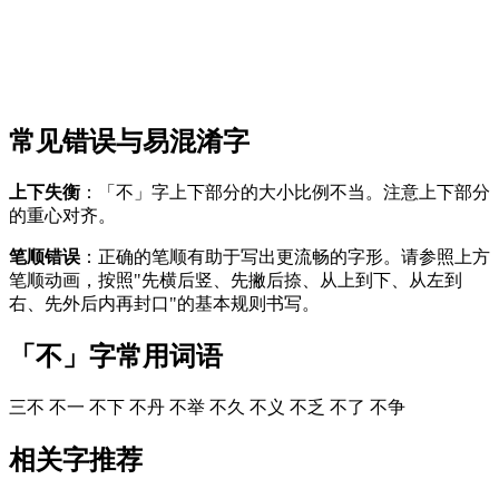
常见错误与易混淆字
上下失衡
：「不」字上下部分的大小比例不当。注意上下部分
的重心对齐。
笔顺错误
：正确的笔顺有助于写出更流畅的字形。请参照上方
笔顺动画，按照"先横后竖、先撇后捺、从上到下、从左到
右、先外后内再封口"的基本规则书写。
「不」字常用词语
三不
不一
不下
不丹
不举
不久
不义
不乏
不了
不争
相关字推荐