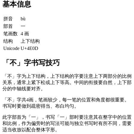
基本信息
拼音
bù
部首
一
笔画数
4 画
结构
上下结构
Unicode
U+4E0D
「不」字书写技巧
「不」字为上下结构，上下结构的字要注意上下两部分的比例
关系，通常上紧下松或上下等高。中间的衔接要自然，上下部
分的中轴线要对齐。
「不」字共4画，笔画较少，每一笔的位置和角度都很重要。
书写时要做到疏密得当、布白均匀。
此字部首为「一」，书写「一」部时要注意其在整字中的位置
和比例，作为偏旁时的写法可能与独立书写时有所不同，需要
适当收放以配合整体字形。