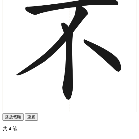
播放笔顺
重置
共 4 笔