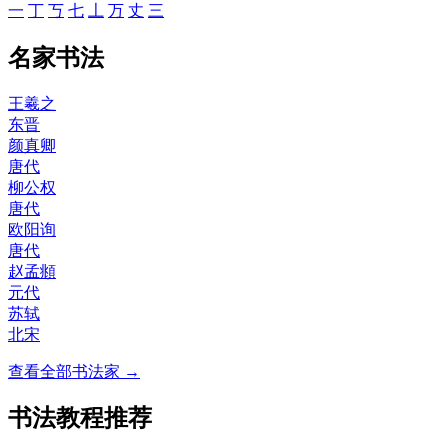
一
丁
丂
七
丄
万
丈
三
名家书法
王羲之
东晋
颜真卿
唐代
柳公权
唐代
欧阳询
唐代
赵孟頫
元代
苏轼
北宋
查看全部书法家 →
书法教程推荐