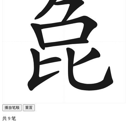
播放笔顺
重置
共 9 笔