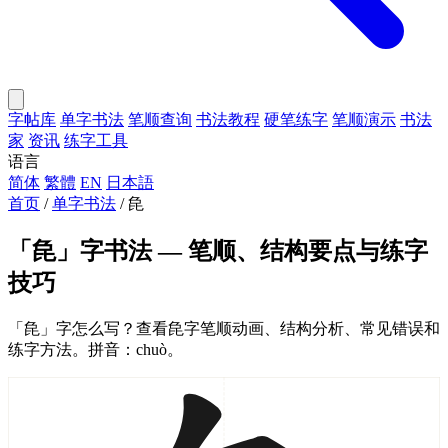
字帖库
单字书法
笔顺查询
书法教程
硬笔练字
笔顺演示
书法
家
资讯
练字工具
语言
简体
繁體
EN
日本語
首页
/
单字书法
/
㲋
「㲋」字书法 — 笔顺、结构要点与练字
技巧
「㲋」字怎么写？查看㲋字笔顺动画、结构分析、常见错误和
练字方法。拼音：chuò。