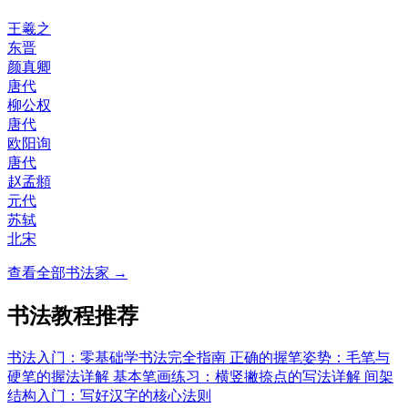
王羲之
东晋
颜真卿
唐代
柳公权
唐代
欧阳询
唐代
赵孟頫
元代
苏轼
北宋
查看全部书法家 →
书法教程推荐
书法入门：零基础学书法完全指南
正确的握笔姿势：毛笔与
硬笔的握法详解
基本笔画练习：横竖撇捺点的写法详解
间架
结构入门：写好汉字的核心法则