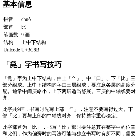
基本信息
拼音
chuò
部首
比
笔画数
9 画
结构
上中下结构
Unicode
U+3C8B
「㲋」字书写技巧
「㲋」字为上中下结构，由上「⺈」、中「口」、下「比」三
部分组成。上中下结构的字由三层组成，要注意各层的高度分
配。通常中间层略小，上下两层适当舒展。三层的中轴线要对
齐。
此字共9画，书写时先写上部「⺈」，注意不要写得过大。下
部「比」要与上部的中轴线对齐，保持整字重心稳定。
此字部首为「比」，书写「比」部时要注意其在整字中的位置
和比例，作为偏旁时的写法可能与独立书写时有所不同，需要