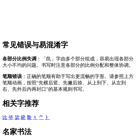
常见错误与易混淆字
各部分比例失调
：「㲋」字由多个部分组成，容易出现各部分
大小不均的问题。书写时注意各部分的比例分配和整体协调。
笔顺错误
：正确的笔顺有助于写出更流畅的字形。请参照上方
笔顺动画，按照"先横后竖、先撇后捺、从上到下、从左到
右、先外后内再封口"的基本规则书写。
相关字推荐
比
毕
毖
毙
毚
⺀
⺈
⺊
名家书法