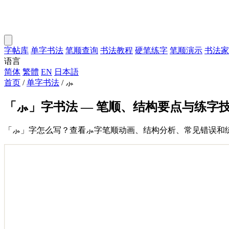
字帖库
单字书法
笔顺查询
书法教程
硬笔练字
笔顺演示
书法家
语言
简体
繁體
EN
日本語
首页
/
单字书法
/
⺗
「⺗」字书法 — 笔顺、结构要点与练字
「⺗」字怎么写？查看⺗字笔顺动画、结构分析、常见错误和