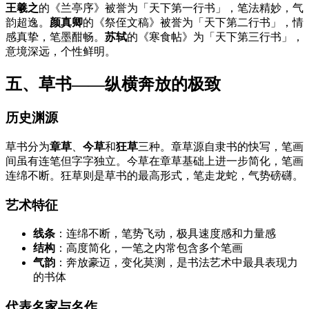
王羲之
的《兰亭序》被誉为「天下第一行书」，笔法精妙，气
韵超逸。
颜真卿
的《祭侄文稿》被誉为「天下第二行书」，情
感真挚，笔墨酣畅。
苏轼
的《寒食帖》为「天下第三行书」，
意境深远，个性鲜明。
五、草书——纵横奔放的极致
历史渊源
草书分为
章草
、
今草
和
狂草
三种。章草源自隶书的快写，笔画
间虽有连笔但字字独立。今草在章草基础上进一步简化，笔画
连绵不断。狂草则是草书的最高形式，笔走龙蛇，气势磅礴。
艺术特征
线条
：连绵不断，笔势飞动，极具速度感和力量感
结构
：高度简化，一笔之内常包含多个笔画
气韵
：奔放豪迈，变化莫测，是书法艺术中最具表现力
的书体
代表名家与名作