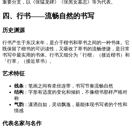
重要分支，以《张猛龙碑》《张黑女墓志》等为代表。
四、行书——流畅自然的书写
历史渊源
行书产生于东汉末年，是介于楷书和草书之间的一种书体。它
既保留了楷书的可识读性，又吸收了草书的流畅便捷，是日常
书写中最实用的书体。行书又细分为「行楷」（接近楷书）和
「行草」（接近草书）。
艺术特征
线条
：笔画之间有牵丝连带，书写节奏流畅自然
结构
：字形有适度的变化和倾斜，不像楷书那样严格对
称
气韵
：潇洒自如，灵动飘逸，最能体现书写者的个性和
情感
代表名家与名作