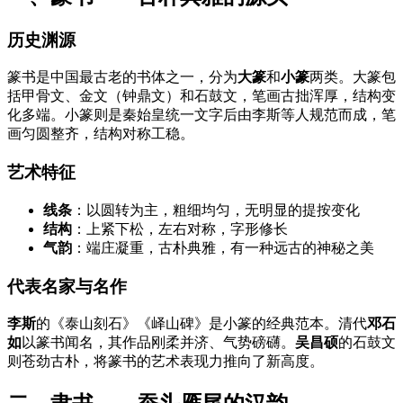
历史渊源
篆书是中国最古老的书体之一，分为
大篆
和
小篆
两类。大篆包
括甲骨文、金文（钟鼎文）和石鼓文，笔画古拙浑厚，结构变
化多端。小篆则是秦始皇统一文字后由李斯等人规范而成，笔
画匀圆整齐，结构对称工稳。
艺术特征
线条
：以圆转为主，粗细均匀，无明显的提按变化
结构
：上紧下松，左右对称，字形修长
气韵
：端庄凝重，古朴典雅，有一种远古的神秘之美
代表名家与名作
李斯
的《泰山刻石》《峄山碑》是小篆的经典范本。清代
邓石
如
以篆书闻名，其作品刚柔并济、气势磅礴。
吴昌硕
的石鼓文
则苍劲古朴，将篆书的艺术表现力推向了新高度。