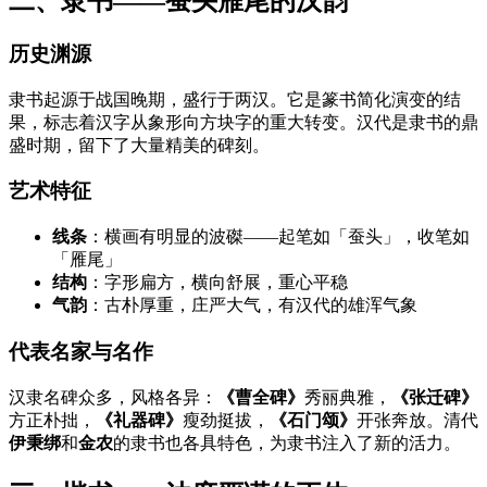
二、隶书——蚕头雁尾的汉韵
历史渊源
隶书起源于战国晚期，盛行于两汉。它是篆书简化演变的结
果，标志着汉字从象形向方块字的重大转变。汉代是隶书的鼎
盛时期，留下了大量精美的碑刻。
艺术特征
线条
：横画有明显的波磔——起笔如「蚕头」，收笔如
「雁尾」
结构
：字形扁方，横向舒展，重心平稳
气韵
：古朴厚重，庄严大气，有汉代的雄浑气象
代表名家与名作
汉隶名碑众多，风格各异：
《曹全碑》
秀丽典雅，
《张迁碑》
方正朴拙，
《礼器碑》
瘦劲挺拔，
《石门颂》
开张奔放。清代
伊秉绑
和
金农
的隶书也各具特色，为隶书注入了新的活力。