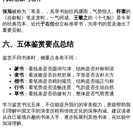
张旭
被称为「草圣」，其草书如狂风骤雨，气势惊人。
怀素
的
《自叙帖》笔走龙蛇，一气呵成。
王羲之
的《十七帖》是今草
的经典范本。近代
于右任
创立标准草书，为草书的普及做出了
重要贡献。
六、五体鉴赏要点总结
鉴赏不同书体时，侧重点各有不同：
篆书
：看线条是否圆润匀净，结构是否对称和谐
隶书
：看波磔是否自然舒展，字形是否古朴大方
楷书
：看笔画是否精到规范，结构是否端正匀称
行书
：看笔势是否流畅连贯，气韵是否生动自然
草书
：看线条是否劲健有力，整体是否气势贯通
学习鉴赏书法五体，不仅能提升我们的审美能力，更能帮助我
们理解中国文字的演变历程和传统文化的深厚内涵。建议读者
从自己最感兴趣的书体入手，逐步拓展到其他书体，在比较中
加深理解。