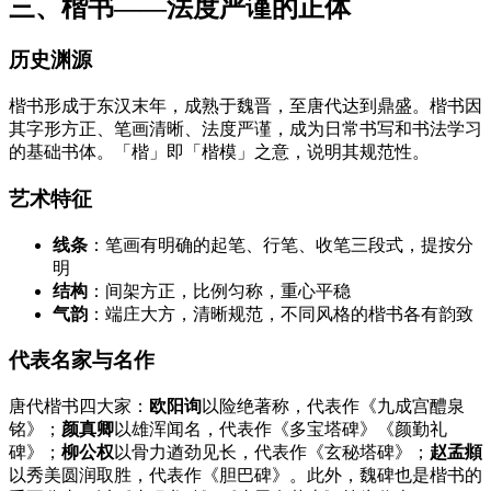
三、楷书——法度严谨的正体
历史渊源
楷书形成于东汉末年，成熟于魏晋，至唐代达到鼎盛。楷书因
其字形方正、笔画清晰、法度严谨，成为日常书写和书法学习
的基础书体。「楷」即「楷模」之意，说明其规范性。
艺术特征
线条
：笔画有明确的起笔、行笔、收笔三段式，提按分
明
结构
：间架方正，比例匀称，重心平稳
气韵
：端庄大方，清晰规范，不同风格的楷书各有韵致
代表名家与名作
唐代楷书四大家：
欧阳询
以险绝著称，代表作《九成宫醴泉
铭》；
颜真卿
以雄浑闻名，代表作《多宝塔碑》《颜勤礼
碑》；
柳公权
以骨力遒劲见长，代表作《玄秘塔碑》；
赵孟頫
以秀美圆润取胜，代表作《胆巴碑》。此外，魏碑也是楷书的