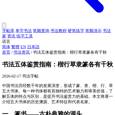
字帖库
单字书法
笔顺查询
书法教程
硬笔练字
笔顺演示
书法
家
资讯
练字工具
语言
简体
繁體
EN
日本語
首页
/
书法资讯
/
书法五体鉴赏指南：楷行草隶篆各有千秋
书法五体鉴赏指南：楷行草隶篆各有千秋
2026-02-17
书法字帖
中国书法历经数千年的发展演变，形成了篆、隶、楷、行、草
五大书体。每一种书体都有其独特的艺术魅力和审美价值，了
解五体的特点与区别，是提升书法鉴赏力的基础。本文将逐一
介绍五大书体的历史渊源、艺术特征和代表名家。
一、篆书——古朴典雅的源头