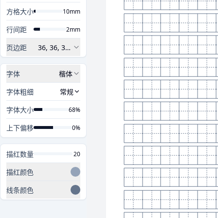
方格大小
10mm
行间距
2mm
页边距
36
,
36
,
36
,
36
字体
楷体
字体粗细
常规
字体大小
68%
上下偏移
0%
描红数量
20
描红颜色
线条颜色