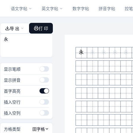
语文字帖
英文字帖
数字字帖
拼音字帖
控笔
导 出
打 印
永
永
永
永
永
显示笔顺
显示拼音
首字高亮
插入空行
插入空列
方格类型
田字格