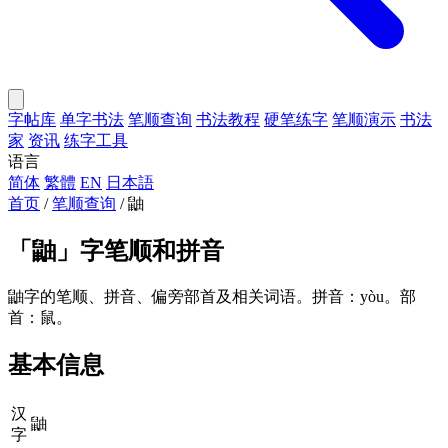
字帖库
单字书法
笔顺查询
书法教程
硬笔练字
笔顺演示
书法
家
资讯
练字工具
语言
简体
繁體
EN
日本語
首页
/
笔顺查询
/
鼬
「
鼬
」字笔顺和拼音
鼬字的笔顺、拼音、偏旁部首及相关词语。拼音：yòu。部
首：鼠。
基本信息
汉
鼬
字