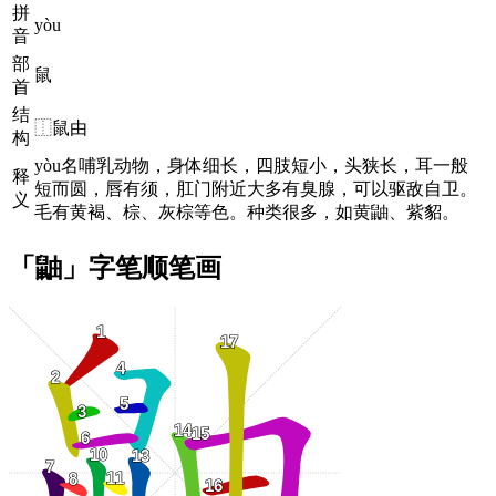
拼
yòu
音
部
鼠
首
结
⿰鼠由
构
yòu名哺乳动物，身体细长，四肢短小，头狭长，耳一般
释
短而圆，唇有须，肛门附近大多有臭腺，可以驱敌自卫。
义
毛有黄褐、棕、灰棕等色。种类很多，如黄鼬、紫貂。
「鼬」字笔顺笔画