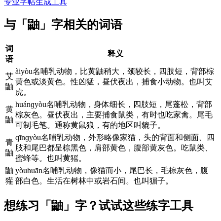
专业字帖生成工具
与「鼬」字相关的词语
词
释义
语
àiyòu名哺乳动物，比黄鼬稍大，颈较长，四肢短，背部棕
艾
黄色或淡黄色。性凶猛，昼伏夜出，捕食小动物。也叫艾
鼬
虎。
huánɡyòu名哺乳动物，身体细长，四肢短，尾蓬松，背部
黄
棕灰色。昼伏夜出，主要捕食鼠类，有时也吃家禽。尾毛
鼬
可制毛笔。通称黄鼠狼，有的地区叫貔子。
qīnɡyòu名哺乳动物，外形略像家猫，头的背面和侧面、四
青
肢和尾巴都呈棕黑色，肩部黄色，腹部黄灰色。吃鼠类、
鼬
蜜蜂等。也叫黄猺。
鼬
yòuhuān名哺乳动物，像猫而小，尾巴长，毛棕灰色，腹
獾
部白色。生活在树林中或岩石间。也叫猸子。
想练习「鼬」字？试试这些练字工具