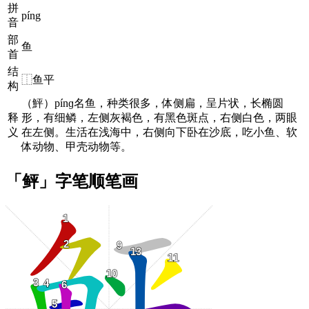
拼
píng
音
部
鱼
首
结
⿰鱼平
构
（鮃）pínɡ名鱼，种类很多，体侧扁，呈片状，长椭圆
释
形，有细鳞，左侧灰褐色，有黑色斑点，右侧白色，两眼
义
在左侧。生活在浅海中，右侧向下卧在沙底，吃小鱼、软
体动物、甲壳动物等。
「鲆」字笔顺笔画