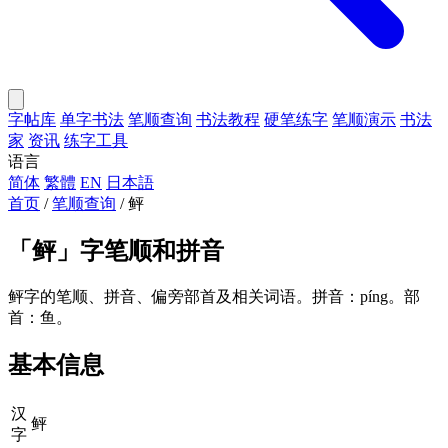
字帖库
单字书法
笔顺查询
书法教程
硬笔练字
笔顺演示
书法
家
资讯
练字工具
语言
简体
繁體
EN
日本語
首页
/
笔顺查询
/
鲆
「
鲆
」字笔顺和拼音
鲆字的笔顺、拼音、偏旁部首及相关词语。拼音：píng。部
首：鱼。
基本信息
汉
鲆
字