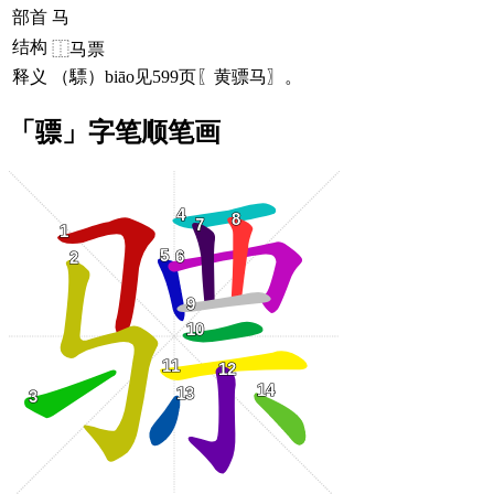
部首
马
结构
⿰马票
释义
（驃）biāo见599页〖黄骠马〗。
「骠」字笔顺笔画