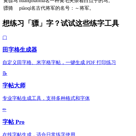
黄骠马
huánɡbiāomǎ名一种黄毛夹杂着白点子的马。
骠骑
piàoqí名古代将军的名号：～将军。
想练习「骠」字？试试这些练字工具
▢
田字格生成器
自定义田字格、米字格字帖，一键生成 PDF 打印练习
📝
字帖大师
专业字帖生成工具，支持多种格式和字体
✏
字帖 Pro
在线字帖生成，适合日常练字使用