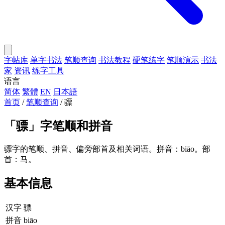
字帖库
单字书法
笔顺查询
书法教程
硬笔练字
笔顺演示
书法
家
资讯
练字工具
语言
简体
繁體
EN
日本語
首页
/
笔顺查询
/
骠
「
骠
」字笔顺和拼音
骠字的笔顺、拼音、偏旁部首及相关词语。拼音：biāo。部
首：马。
基本信息
汉字
骠
拼音
biāo