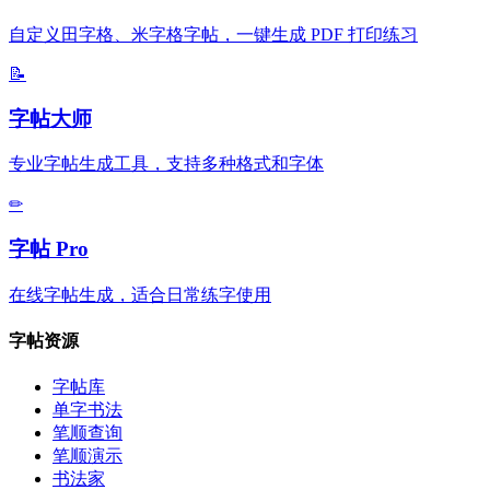
自定义田字格、米字格字帖，一键生成 PDF 打印练习
📝
字帖大师
专业字帖生成工具，支持多种格式和字体
✏
字帖 Pro
在线字帖生成，适合日常练字使用
字帖资源
字帖库
单字书法
笔顺查询
笔顺演示
书法家