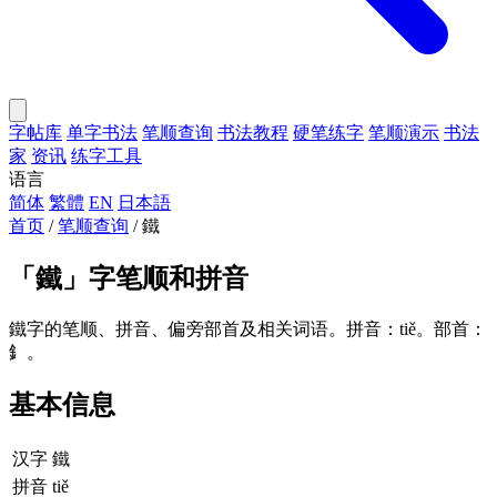
字帖库
单字书法
笔顺查询
书法教程
硬笔练字
笔顺演示
书法
家
资讯
练字工具
语言
简体
繁體
EN
日本語
首页
/
笔顺查询
/
鐵
「
鐵
」字笔顺和拼音
鐵字的笔顺、拼音、偏旁部首及相关词语。拼音：tiě。部首：
釒。
基本信息
汉字
鐵
拼音
tiě