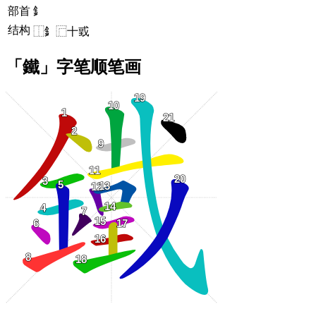
部首
釒
结构
⿰釒⿸十戜
「鐵」字笔顺笔画