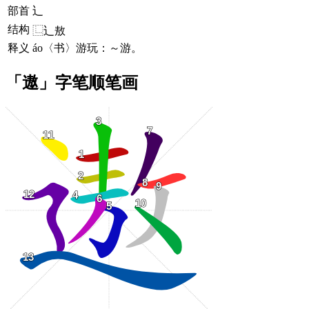
部首
辶
结构
⿺辶敖
释义
áo〈书〉游玩：～游。
「遨」字笔顺笔画