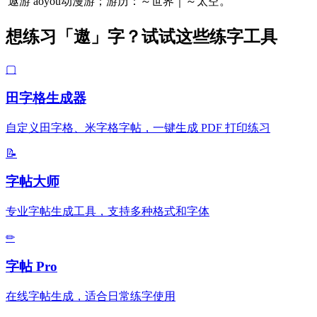
遨游
áoyóu动漫游；游历：～世界｜～太空。
想练习「遨」字？试试这些练字工具
▢
田字格生成器
自定义田字格、米字格字帖，一键生成 PDF 打印练习
📝
字帖大师
专业字帖生成工具，支持多种格式和字体
✏
字帖 Pro
在线字帖生成，适合日常练字使用