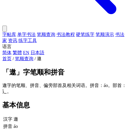
字帖库
单字书法
笔顺查询
书法教程
硬笔练字
笔顺演示
书法
家
资讯
练字工具
语言
简体
繁體
EN
日本語
首页
/
笔顺查询
/
遨
「
遨
」字笔顺和拼音
遨字的笔顺、拼音、偏旁部首及相关词语。拼音：áo。部首：
辶。
基本信息
汉字
遨
拼音
áo