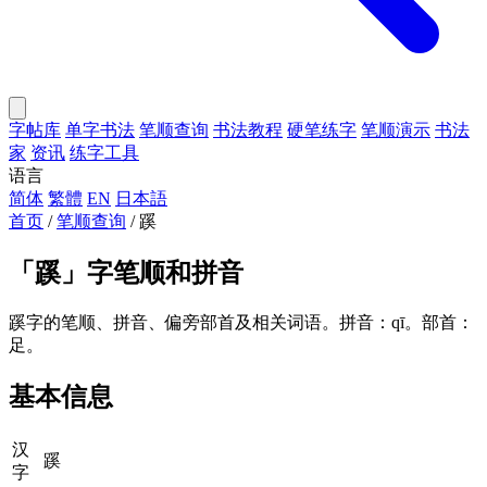
字帖库
单字书法
笔顺查询
书法教程
硬笔练字
笔顺演示
书法
家
资讯
练字工具
语言
简体
繁體
EN
日本語
首页
/
笔顺查询
/
蹊
「
蹊
」字笔顺和拼音
蹊字的笔顺、拼音、偏旁部首及相关词语。拼音：qī。部首：
足。
基本信息
汉
蹊
字