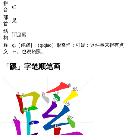
拼
qī
音
部
足
首
结
⿰足奚
构
释
qī［蹊跷］（qīqiāo）形奇怪；可疑：这件事来得有点
义
～。也说跷蹊。
「蹊」字笔顺笔画