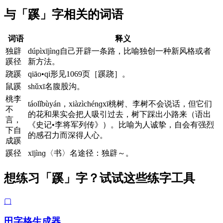
与「蹊」字相关的词语
词语
释义
独辟
dúpìxījìnɡ自己开辟一条路，比喻独创一种新风格或者
蹊径
新方法。
跷蹊
qiāo•qi形见1069页［蹊跷］。
鼠蹊
shǔxī名腹股沟。
桃李
táolǐbùyán，xiàzìchénɡxī桃树、李树不会说话，但它们
不
的花和果实会把人吸引过去，树下踩出小路来（语出
言，
《史记•李将军列传》）。比喻为人诚挚，自会有强烈
下自
的感召力而深得人心。
成蹊
蹊径
xījìnɡ〈书〉名途径：独辟～。
想练习「蹊」字？试试这些练字工具
▢
田字格生成器