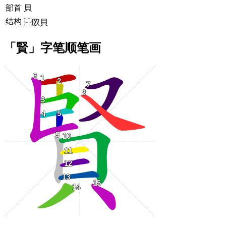
部首
貝
结构
⿱臤貝
「賢」字笔顺笔画