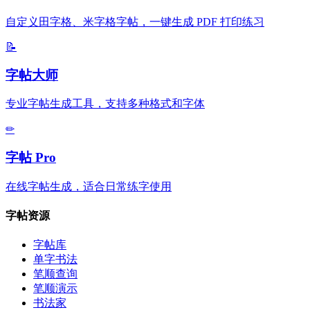
自定义田字格、米字格字帖，一键生成 PDF 打印练习
📝
字帖大师
专业字帖生成工具，支持多种格式和字体
✏
字帖 Pro
在线字帖生成，适合日常练字使用
字帖资源
字帖库
单字书法
笔顺查询
笔顺演示
书法家