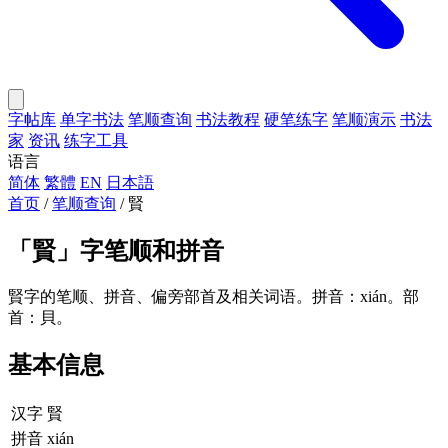
字帖库
单字书法
笔顺查询
书法教程
硬笔练字
笔顺演示
书法
家
资讯
练字工具
语言
简体
繁體
EN
日本語
首页
/
笔顺查询
/
賢
「
賢
」字笔顺和拼音
賢字的笔顺、拼音、偏旁部首及相关词语。拼音：xián。部
首：貝。
基本信息
汉字
賢
拼音
xián