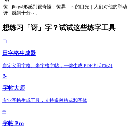
惊
jīnɡyà形感到很奇怪；惊异：～的目光｜人们对他的举动
讶
感到十分～。
想练习「讶」字？试试这些练字工具
▢
田字格生成器
自定义田字格、米字格字帖，一键生成 PDF 打印练习
📝
字帖大师
专业字帖生成工具，支持多种格式和字体
✏
字帖 Pro