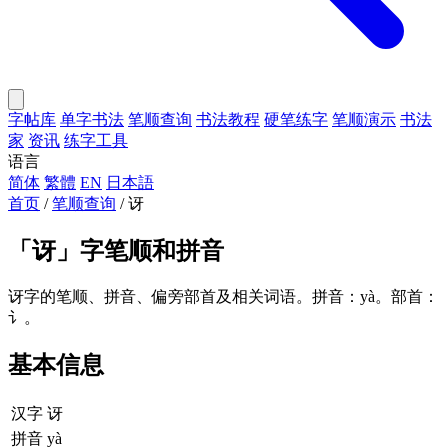
字帖库
单字书法
笔顺查询
书法教程
硬笔练字
笔顺演示
书法
家
资讯
练字工具
语言
简体
繁體
EN
日本語
首页
/
笔顺查询
/
讶
「
讶
」字笔顺和拼音
讶字的笔顺、拼音、偏旁部首及相关词语。拼音：yà。部首：
讠。
基本信息
汉字
讶
拼音
yà