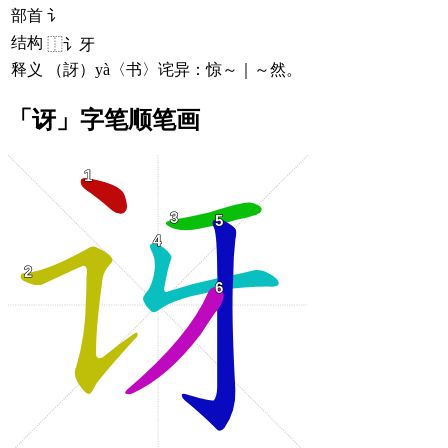
部首
讠
结构
⿰讠牙
释义
（訝）yà〈书〉诧异：惊～｜～然。
「讶」字笔顺笔画