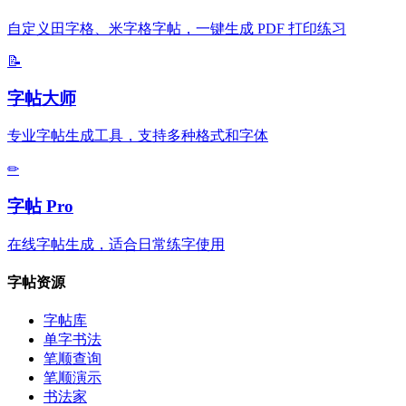
自定义田字格、米字格字帖，一键生成 PDF 打印练习
📝
字帖大师
专业字帖生成工具，支持多种格式和字体
✏
字帖 Pro
在线字帖生成，适合日常练字使用
字帖资源
字帖库
单字书法
笔顺查询
笔顺演示
书法家