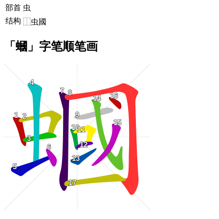
部首
虫
结构
⿰虫國
「蟈」字笔顺笔画