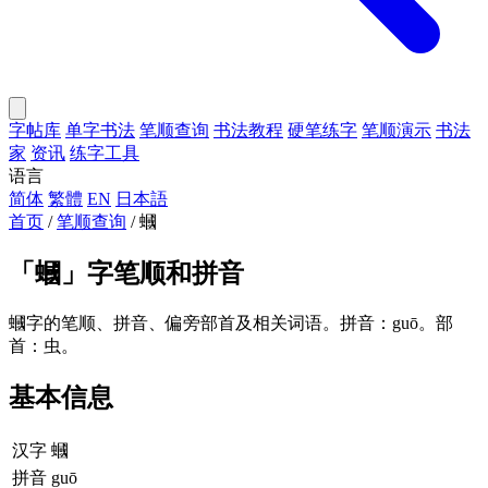
字帖库
单字书法
笔顺查询
书法教程
硬笔练字
笔顺演示
书法
家
资讯
练字工具
语言
简体
繁體
EN
日本語
首页
/
笔顺查询
/
蟈
「
蟈
」字笔顺和拼音
蟈字的笔顺、拼音、偏旁部首及相关词语。拼音：guō。部
首：虫。
基本信息
汉字
蟈
拼音
guō