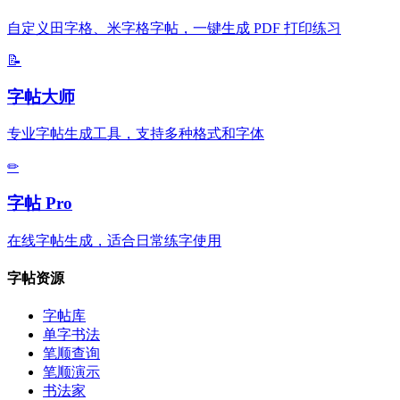
自定义田字格、米字格字帖，一键生成 PDF 打印练习
📝
字帖大师
专业字帖生成工具，支持多种格式和字体
✏
字帖 Pro
在线字帖生成，适合日常练字使用
字帖资源
字帖库
单字书法
笔顺查询
笔顺演示
书法家