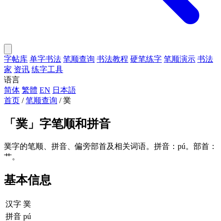
字帖库
单字书法
笔顺查询
书法教程
硬笔练字
笔顺演示
书法
家
资讯
练字工具
语言
简体
繁體
EN
日本語
首页
/
笔顺查询
/
菐
「
菐
」字笔顺和拼音
菐字的笔顺、拼音、偏旁部首及相关词语。拼音：pú。部首：
艹。
基本信息
汉字
菐
拼音
pú