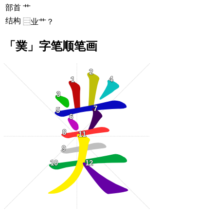
部首
艹
结构
⿳业艹？
「菐」字笔顺笔画