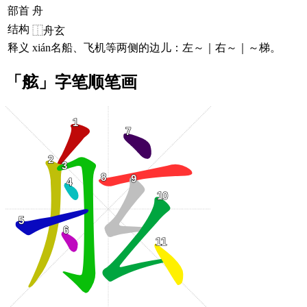
部首
舟
结构
⿰舟玄
释义
xián名船、飞机等两侧的边儿：左～｜右～｜～梯。
「舷」字笔顺笔画