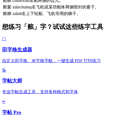
船舷
chuánxián名船两侧的边儿。
舷窗
xiánchuānɡ名飞机或某些船体两侧密封的窗子。
舷梯
xiántī名上下轮船、飞机等用的梯子。
想练习「舷」字？试试这些练字工具
▢
田字格生成器
自定义田字格、米字格字帖，一键生成 PDF 打印练习
📝
字帖大师
专业字帖生成工具，支持多种格式和字体
✏
字帖 Pro