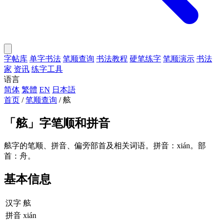
字帖库
单字书法
笔顺查询
书法教程
硬笔练字
笔顺演示
书法
家
资讯
练字工具
语言
简体
繁體
EN
日本語
首页
/
笔顺查询
/
舷
「
舷
」字笔顺和拼音
舷字的笔顺、拼音、偏旁部首及相关词语。拼音：xián。部
首：舟。
基本信息
汉字
舷
拼音
xián