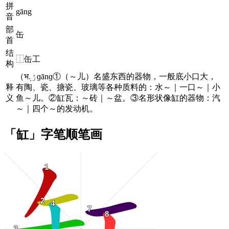
拼
gāng
音
部
缶
首
结
⿰缶工
构
（भۯ܉ɡānɡ①（～儿）名盛东西的器物，一般底小口大，
释
有陶、瓷、搪瓷、玻璃等各种质料的：水～｜一口～｜小
义
鱼～儿。②缸瓦：～砖｜～盆。③名形状像缸的器物：汽
～｜四个～的发动机。
「缸」字笔顺笔画