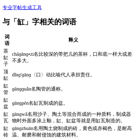
专业字帖生成工具
与「缸」字相关的词语
词
释义
语
茶
cháɡānɡ•zi名比较深的带把儿的茶杯，口和底一样大或差
缸
不多大。
子
顶
dǐnɡ'ɡānɡ〈口〉动比喻代人承担责任。
缸
缸
ɡānɡɡuǎn名陶管的通称。
管
缸
ɡānɡpén名缸瓦制成的盆。
盆
缸
ɡānɡwǎ名用沙子、陶土等混合而成的一种质料，制成器
瓦
物时外面多涂上釉，缸、缸盆等就是用缸瓦制造的。
缸
ɡānɡzhuān名用陶土烧制成的砖，黄色或赤褐色，是耐高
砖
温、耐磨和耐侵蚀的建筑材料。