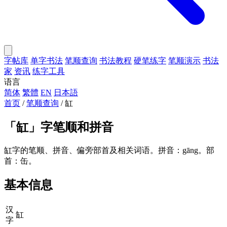
字帖库
单字书法
笔顺查询
书法教程
硬笔练字
笔顺演示
书法
家
资讯
练字工具
语言
简体
繁體
EN
日本語
首页
/
笔顺查询
/
缸
「
缸
」字笔顺和拼音
缸字的笔顺、拼音、偏旁部首及相关词语。拼音：gāng。部
首：缶。
基本信息
汉
缸
字