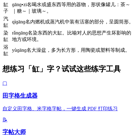
缸
ɡānɡ•zi名喝水或盛东西等用的器物，形状像罐儿：茶～
子
｜糖～｜玻璃～。
汽
qìɡānɡ名内燃机或蒸汽机中装有活塞的部分，呈圆筒形。
缸
染
rǎnɡānɡ名染东西的大缸。比喻对人的思想产生坏影响的
缸
地方或环境。
浴
yùɡānɡ名大澡盆，多为长方形，用陶瓷或塑料等制成。
缸
想练习「缸」字？试试这些练字工具
▢
田字格生成器
自定义田字格、米字格字帖，一键生成 PDF 打印练习
📝
字帖大师