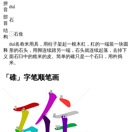
拼
duì
音
部
石
首
结
⿰石隹
构
duì名舂米用具，用柱子架起一根木杠，杠的一端装一块圆
释
形的石头，用脚连续踏另一端，石头就连续起落，去掉下
义
面石臼中的糙米的皮。简单的碓只是一个石臼，用杵捣
米。
「碓」字笔顺笔画