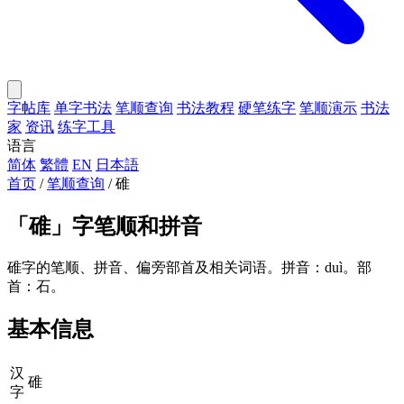
字帖库
单字书法
笔顺查询
书法教程
硬笔练字
笔顺演示
书法
家
资讯
练字工具
语言
简体
繁體
EN
日本語
首页
/
笔顺查询
/
碓
「
碓
」字笔顺和拼音
碓字的笔顺、拼音、偏旁部首及相关词语。拼音：duì。部
首：石。
基本信息
汉
碓
字