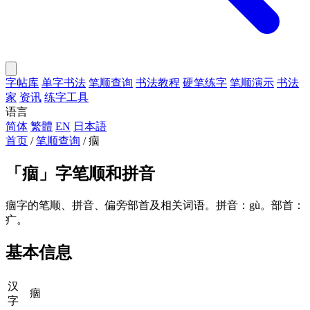
字帖库
单字书法
笔顺查询
书法教程
硬笔练字
笔顺演示
书法
家
资讯
练字工具
语言
简体
繁體
EN
日本語
首页
/
笔顺查询
/
痼
「
痼
」字笔顺和拼音
痼字的笔顺、拼音、偏旁部首及相关词语。拼音：gù。部首：
疒。
基本信息
汉
痼
字