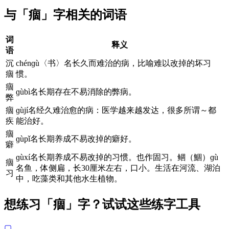
与「痼」字相关的词语
词
释义
语
沉
chénɡù〈书〉名长久而难治的病，比喻难以改掉的坏习
痼
惯。
痼
ɡùbì名长期存在不易消除的弊病。
弊
痼
ɡùjí名经久难治愈的病：医学越来越发达，很多所谓～都
疾
能治好。
痼
ɡùpǐ名长期养成不易改掉的癖好。
癖
ɡùxí名长期养成不易改掉的习惯。也作固习。鲴（鯝）ɡù
痼
名鱼，体侧扁，长30厘米左右，口小。生活在河流、湖泊
习
中，吃藻类和其他水生植物。
想练习「痼」字？试试这些练字工具
▢