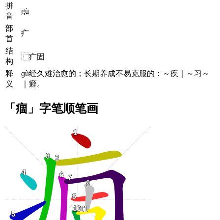
拼
gù
音
部
疒
首
结
⿸疒固
构
释
ɡù经久难治愈的；长期养成不易克服的：～疾｜～习～
义
｜癖。
「痼」字笔顺笔画