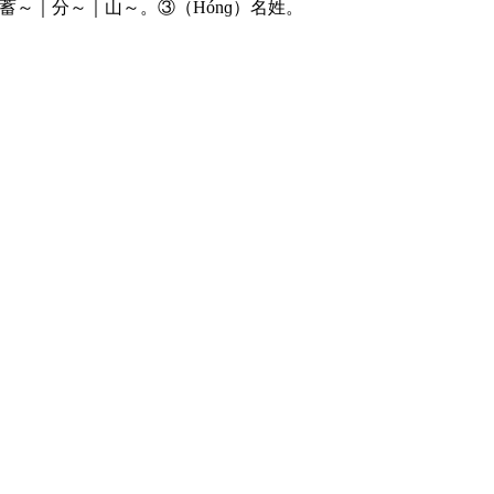
蓄～｜分～｜山～。③（Hónɡ）名姓。