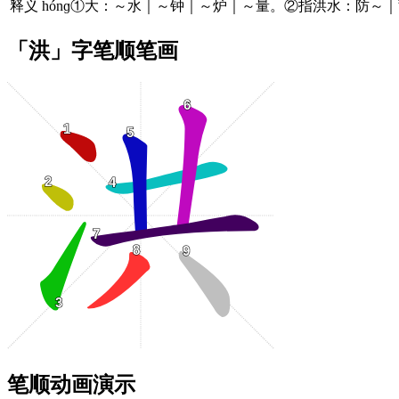
释义
hónɡ①大：～水｜～钟｜～炉｜～量。②指洪水：防～｜
「洪」字笔顺笔画
笔顺动画演示