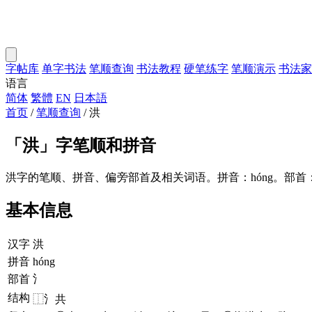
字帖库
单字书法
笔顺查询
书法教程
硬笔练字
笔顺演示
书法家
语言
简体
繁體
EN
日本語
首页
/
笔顺查询
/
洪
「
洪
」字笔顺和拼音
洪字的笔顺、拼音、偏旁部首及相关词语。拼音：hóng。部首
基本信息
汉字
洪
拼音
hóng
部首
氵
结构
⿰氵共