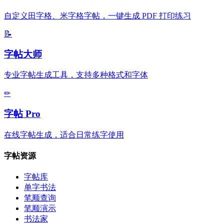
自定义田字格、米字格字帖，一键生成 PDF 打印练习
📝
字帖大师
专业字帖生成工具，支持多种格式和字体
✏
字帖 Pro
在线字帖生成，适合日常练字使用
字帖资源
字帖库
单字书法
笔顺查询
笔顺演示
书法家