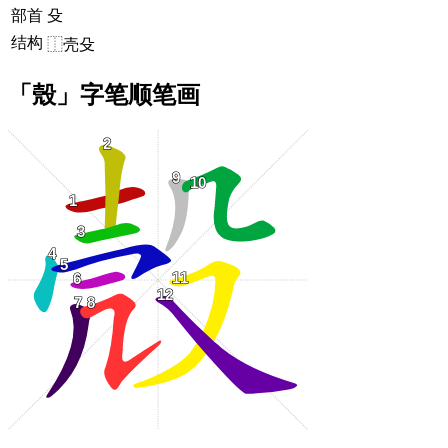
部首
殳
结构
⿰壳殳
「殼」字笔顺笔画