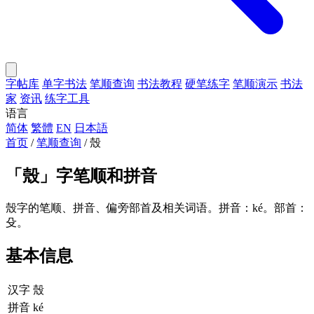
字帖库
单字书法
笔顺查询
书法教程
硬笔练字
笔顺演示
书法
家
资讯
练字工具
语言
简体
繁體
EN
日本語
首页
/
笔顺查询
/
殼
「
殼
」字笔顺和拼音
殼字的笔顺、拼音、偏旁部首及相关词语。拼音：ké。部首：
殳。
基本信息
汉字
殼
拼音
ké