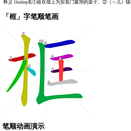
释义
1kuànɡ名①嵌在墙上为安装门窗用的架子。②（～儿
「框」字笔顺笔画
笔顺动画演示