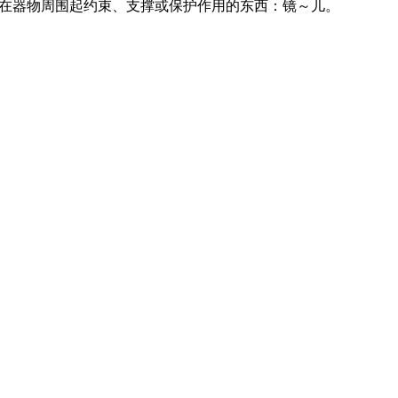
）镶在器物周围起约束、支撑或保护作用的东西：镜～儿。