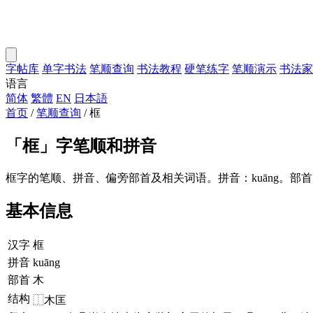
字帖库
单字书法
笔顺查询
书法教程
硬笔练字
笔顺演示
书法家
语言
简体
繁體
EN
日本語
首页
/
笔顺查询
/
框
「
框
」字笔顺和拼音
框字的笔顺、拼音、偏旁部首及相关词语。拼音：kuāng。部
基本信息
汉字
框
拼音
kuāng
部首
木
结构
⿰木匡