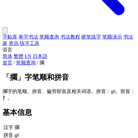
字帖库
单字书法
笔顺查询
书法教程
硬笔练字
笔顺演示
书法
家
资讯
练字工具
语言
简体
繁體
EN
日本語
首页
/
笔顺查询
/
擱
「
擱
」字笔顺和拼音
擱字的笔顺、拼音、偏旁部首及相关词语。拼音：gē。部首：
扌。
基本信息
汉字
擱
拼音
gē