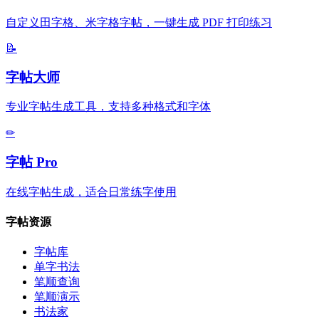
自定义田字格、米字格字帖，一键生成 PDF 打印练习
📝
字帖大师
专业字帖生成工具，支持多种格式和字体
✏
字帖 Pro
在线字帖生成，适合日常练字使用
字帖资源
字帖库
单字书法
笔顺查询
笔顺演示
书法家