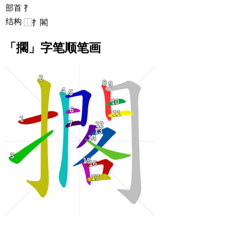
部首
扌
结构
⿰扌閣
「擱」字笔顺笔画