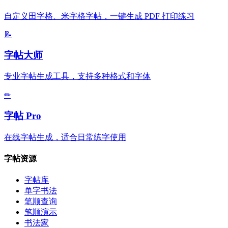
自定义田字格、米字格字帖，一键生成 PDF 打印练习
📝
字帖大师
专业字帖生成工具，支持多种格式和字体
✏
字帖 Pro
在线字帖生成，适合日常练字使用
字帖资源
字帖库
单字书法
笔顺查询
笔顺演示
书法家