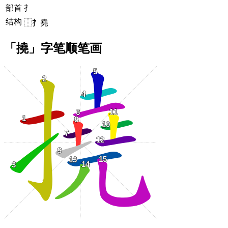
部首
扌
结构
⿰扌堯
「撓」字笔顺笔画