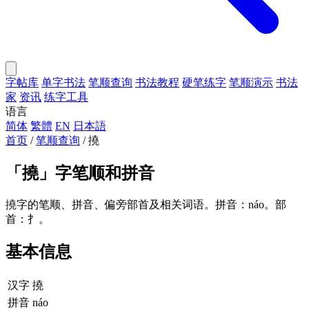
字帖库
单字书法
笔顺查询
书法教程
硬笔练字
笔顺演示
书法
家
资讯
练字工具
语言
简体
繁體
EN
日本語
首页
/
笔顺查询
/
撓
「
撓
」字笔顺和拼音
撓字的笔顺、拼音、偏旁部首及相关词语。拼音：náo。部
首：扌。
基本信息
汉字
撓
拼音
náo