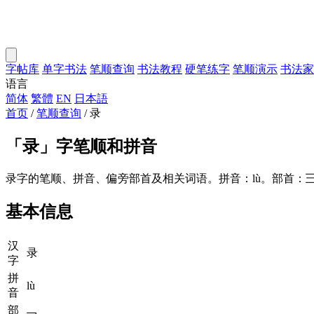
字帖库
单字书法
笔顺查询
书法教程
硬笔练字
笔顺演示
书法家
语言
简体
繁體
EN
日本語
首页
/
笔顺查询
/
录
「
录
」字笔顺和拼音
录字的笔顺、拼音、偏旁部首及相关词语。拼音：lù。部首：
基本信息
汉
录
字
拼
lù
音
部