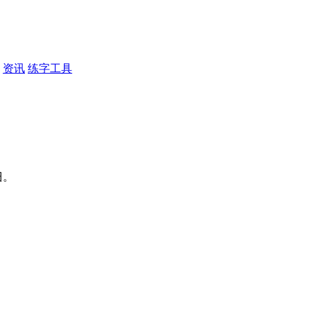
资讯
练字工具
彐。