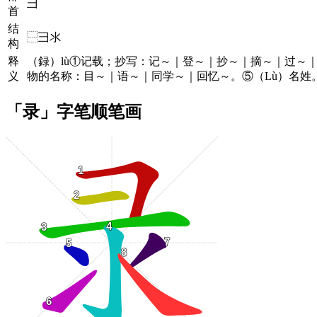
彐
首
结
⿱彐氺
构
释
（録）lù①记载；抄写：记～｜登～｜抄～｜摘～｜过～
义
物的名称：目～｜语～｜同学～｜回忆～。⑤（Lù）名姓
「录」字笔顺笔画