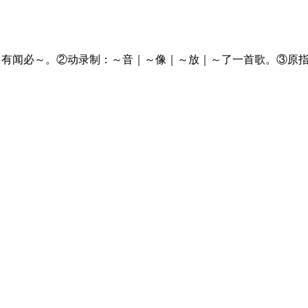
｜有闻必～。②动录制：～音｜～像｜～放｜～了一首歌。③原
。