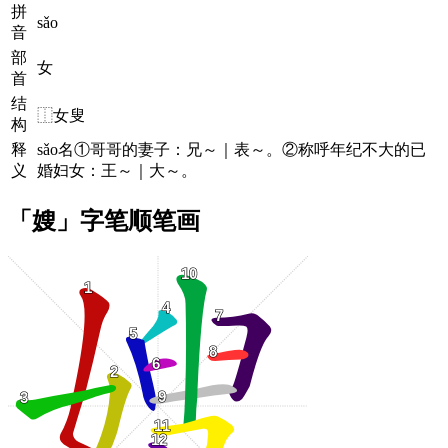
拼
sǎo
音
部
女
首
结
⿰女叟
构
释
sǎo名①哥哥的妻子：兄～｜表～。②称呼年纪不大的已
义
婚妇女：王～｜大～。
「嫂」字笔顺笔画