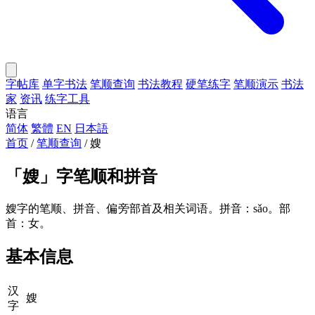
字帖库
单字书法
笔顺查询
书法教程
硬笔练字
笔顺演示
书法
家
资讯
练字工具
语言
简体
繁體
EN
日本語
首页
/
笔顺查询
/
嫂
「
嫂
」字笔顺和拼音
嫂字的笔顺、拼音、偏旁部首及相关词语。拼音：sǎo。部
首：女。
基本信息
汉
嫂
字