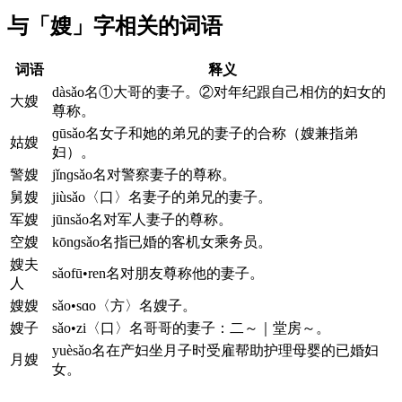
与「嫂」字相关的词语
词语
释义
dàsǎo名①大哥的妻子。②对年纪跟自己相仿的妇女的
大嫂
尊称。
ɡūsǎo名女子和她的弟兄的妻子的合称（嫂兼指弟
姑嫂
妇）。
警嫂
jǐnɡsǎo名对警察妻子的尊称。
舅嫂
jiùsǎo〈口〉名妻子的弟兄的妻子。
军嫂
jūnsǎo名对军人妻子的尊称。
空嫂
kōnɡsǎo名指已婚的客机女乘务员。
嫂夫
sǎofū•ren名对朋友尊称他的妻子。
人
嫂嫂
sǎo•sɑo〈方〉名嫂子。
嫂子
sǎo•zi〈口〉名哥哥的妻子：二～｜堂房～。
yuèsǎo名在产妇坐月子时受雇帮助护理母婴的已婚妇
月嫂
女。