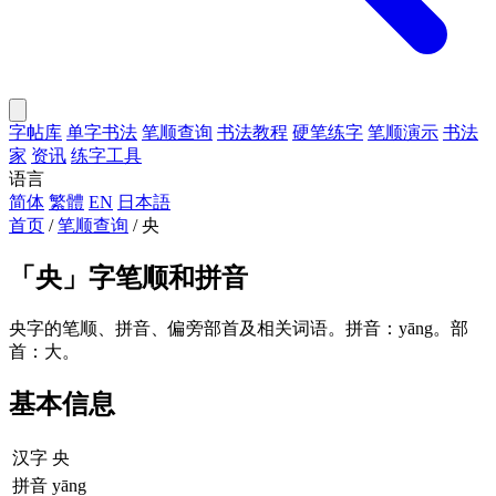
字帖库
单字书法
笔顺查询
书法教程
硬笔练字
笔顺演示
书法
家
资讯
练字工具
语言
简体
繁體
EN
日本語
首页
/
笔顺查询
/
央
「
央
」字笔顺和拼音
央字的笔顺、拼音、偏旁部首及相关词语。拼音：yāng。部
首：大。
基本信息
汉字
央
拼音
yāng