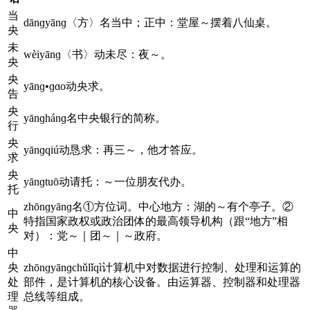
当
dānɡyānɡ〈方〉名当中；正中：堂屋～摆着八仙桌。
央
未
wèiyānɡ〈书〉动未尽：夜～。
央
央
yānɡ•ɡɑo动央求。
告
央
yānɡhánɡ名中央银行的简称。
行
央
yānɡqiú动恳求：再三～，他才答应。
求
央
yānɡtuō动请托：～一位朋友代办。
托
zhōnɡyānɡ名①方位词。中心地方：湖的～有个亭子。②
中
特指国家政权或政治团体的最高领导机构（跟“地方”相
央
对）：党～｜团～｜～政府。
中
央
zhōnɡyānɡchǔlǐqì计算机中对数据进行控制、处理和运算的
处
部件，是计算机的核心设备。由运算器、控制器和处理器
理
总线等组成。