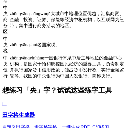
器
中
央
zhōnɡyānɡshānɡwùqū大城市中地理位置优越，汇集商贸、
商
金融、投资、证券、保险等经济中枢机构，以互联网为纽
务
带，集中进行商务活动的地区。
区
中
央
zhōnɡyānɡshuì名国家税。
税
中
zhōnɡyānɡyínhánɡ一国银行体系中居主导地位的金融中心
央
机构，是国家干预和调控国民经济的重要工具，负责制定
银
并执行国家货币信用政策，独占货币发行权，实行金融监
行
管等。我国的中央银行为中国人发银行。简称央行。
想练习「央」字？试试这些练字工具
▢
田字格生成器
自定义田字格、米字格字帖，一键生成 PDF 打印练习