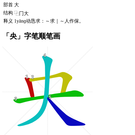
部首
大
结构
⿻冂大
释义
1yānɡ动恳求：～求｜～人作保。
「央」字笔顺笔画