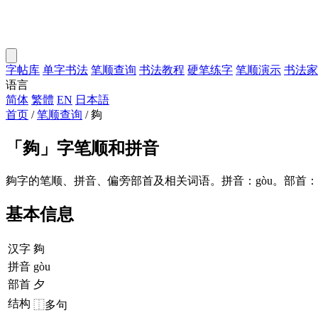
字帖库
单字书法
笔顺查询
书法教程
硬笔练字
笔顺演示
书法家
语言
简体
繁體
EN
日本語
首页
/
笔顺查询
/
夠
「
夠
」字笔顺和拼音
夠字的笔顺、拼音、偏旁部首及相关词语。拼音：gòu。部首
基本信息
汉字
夠
拼音
gòu
部首
夕
结构
⿰多句