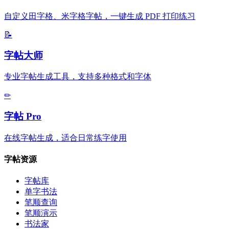
自定义田字格、米字格字帖，一键生成 PDF 打印练习
📝
字帖大师
专业字帖生成工具，支持多种格式和字体
✏
字帖 Pro
在线字帖生成，适合日常练字使用
字帖资源
字帖库
单字书法
笔顺查询
笔顺演示
书法家