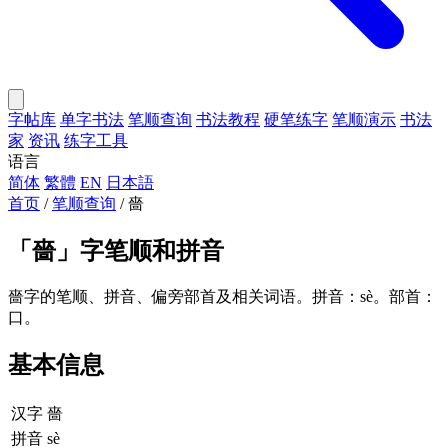
字帖库
单字书法
笔顺查询
书法教程
硬笔练字
笔顺演示
书法
家
资讯
练字工具
语言
简体
繁體
EN
日本語
首页
/
笔顺查询
/
嗇
「
嗇
」字笔顺和拼音
嗇字的笔顺、拼音、偏旁部首及相关词语。拼音：sè。部首：
口。
基本信息
汉字
嗇
拼音
sè