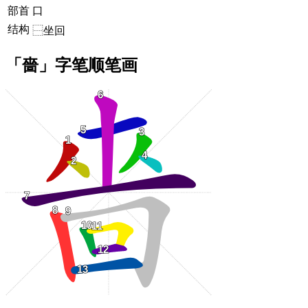
部首
口
结构
⿱坐回
「嗇」字笔顺笔画