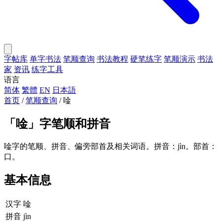
字帖库
单字书法
笔顺查询
书法教程
硬笔练字
笔顺演示
书法
家
资讯
练字工具
语言
简体
繁體
EN
日本語
首页
/
笔顺查询
/
唫
「
唫
」字笔顺和拼音
唫字的笔顺、拼音、偏旁部首及相关词语。拼音：jìn。部首：
口。
基本信息
汉字
唫
拼音
jìn