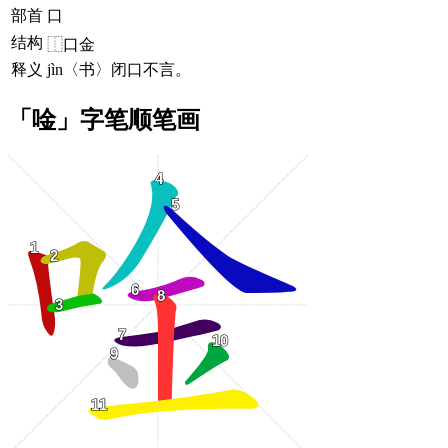
部首
口
结构
⿰口金
释义
jìn〈书〉闭口不言。
「唫」字笔顺笔画